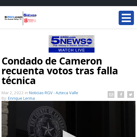
Condado de Cameron
recuenta votos tras falla
técnica
Mar 2, 2022
in
Noticias RGV - Azteca Valle
By:
Enrique Lerma