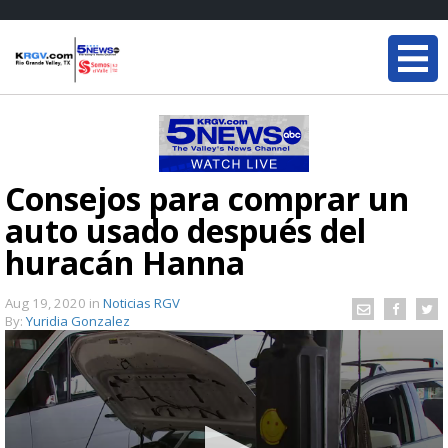
Consejos para comprar un
auto usado después del
huracán Hanna
Aug 19, 2020
in
Noticias RGV
By:
Yuridia Gonzalez