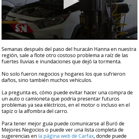
0
seconds
Semanas después del paso del huracán Hanna en nuestra
of
región, sale a flote otro costoso problema a raíz de las
4
fuertes lluvias e inundaciones que dejó la tormenta.
minutes,
6
seconds
No solo fueron negocios y hogares los que sufrieron
daños, sino también muchos vehículos.
La pregunta es, cómo puede evitar hacer una compra de
un auto o camioneta que podria presentar futuros
problemas ya sea eléctricos, en el motor o incluso en el
tapiz o la alfombra del carro.
Para tener mejor guía puede comunicarse al Buró de
Mejores Negocios o puede ver una lista completa de
sugerencias en
la página web de Carfax
, donde puede