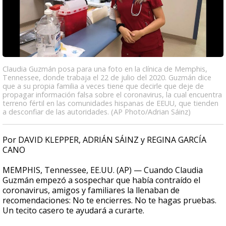
Claudia Guzmán posa para una foto en la clínica de Memphis,
Tennessee, donde trabaja el 22 de julio del 2020. Guzmán dice
que a su propia familia a veces tiene que decirle que deje de
propagar información falsa sobre el coronavirus, la cual encuentra
terreno fértil en las comunidades hispanas de EEUU, que tienden
a desconfiar de las autoridades. (AP Photo/Adrian Sáinz)
Por DAVID KLEPPER, ADRIÁN SÁINZ y REGINA GARCÍA
CANO
MEMPHIS, Tennessee, EE.UU. (AP) — Cuando Claudia
Guzmán empezó a sospechar que había contraído el
coronavirus, amigos y familiares la llenaban de
recomendaciones: No te encierres. No te hagas pruebas.
Un tecito casero te ayudará a curarte.