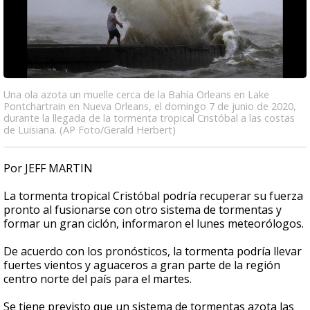
Una ola azota un muelle cerca de la Bahía Orleans en Lake
Pontchartrain en Nueva Orleans, el domingo 7 de junio de 2020,
durante la llegada de la tormenta tropical Cristóbal a las costas
de Luisiana. (AP Foto/Gerald Herbert)
Por JEFF MARTIN
La tormenta tropical Cristóbal podría recuperar su fuerza
pronto al fusionarse con otro sistema de tormentas y
formar un gran ciclón, informaron el lunes meteorólogos.
De acuerdo con los pronósticos, la tormenta podría llevar
fuertes vientos y aguaceros a gran parte de la región
centro norte del país para el martes.
Se tiene previsto que un sistema de tormentas azota las