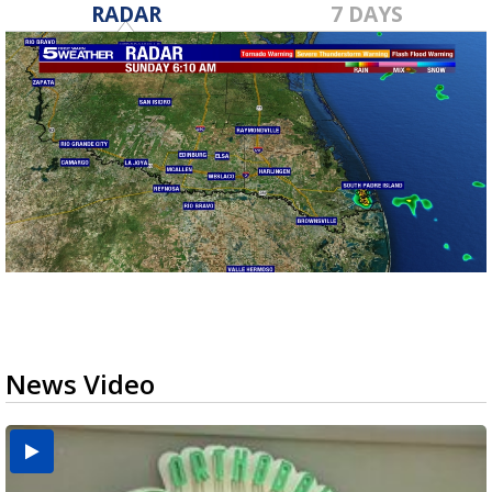
RADAR
7 DAYS
News Video