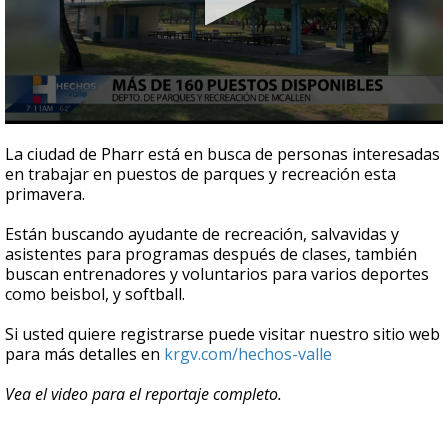
0
seconds
La ciudad de Pharr está en busca de personas interesadas
of
en trabajar en puestos de parques y recreación esta
1
primavera.
minute,
17
seconds
Están buscando ayudante de recreación, salvavidas y
asistentes para programas después de clases, también
buscan entrenadores y voluntarios para varios deportes
como beisbol, y softball.
Si usted quiere registrarse puede visitar nuestro sitio web
para más detalles en
krgv.com/hechos-valle
Vea el video para el reportaje completo.