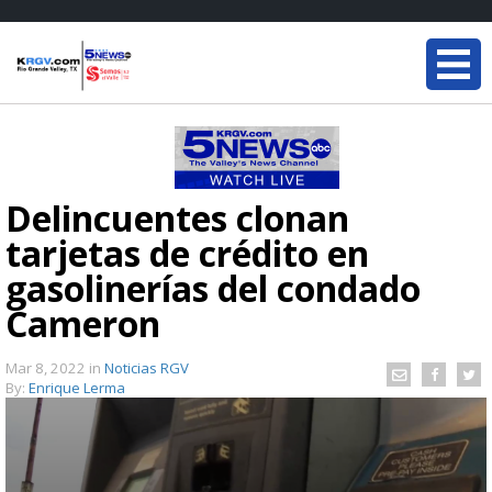
Delincuentes clonan
tarjetas de crédito en
gasolinerías del condado
Cameron
Mar 8, 2022
in
Noticias RGV
By:
Enrique Lerma