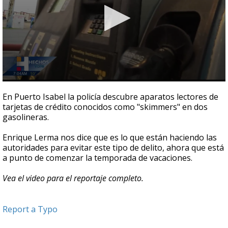
0
seconds
En Puerto Isabel la policía descubre aparatos lectores de
of
tarjetas de crédito conocidos como "skimmers" en dos
2
gasolineras.
minutes,
33
seconds
Enrique Lerma nos dice que es lo que están haciendo las
autoridades para evitar este tipo de delito, ahora que está
a punto de comenzar la temporada de vacaciones.
Vea el video para el reportaje completo.
Report a Typo