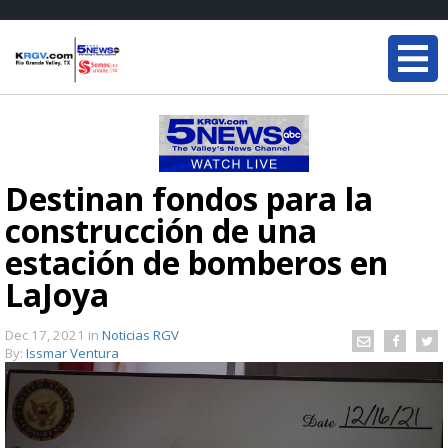
Destinan fondos para la
construcción de una
estación de bomberos en
LaJoya
Dec 17, 2021
in
Noticias RGV
By:
Issmar Ventura