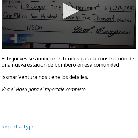
0
seconds
Este jueves se anunciaron fondos para la construcción de
of
una nueva estación de bombero en esa comunidad
2
minutes,
51
Issmar Ventura nos tiene los detalles.
seconds
Vea el video para el reportaje completo.
Report a Typo