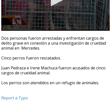
0
seconds
Dos personas fueron arrestadas y enfrentan cargos de
of
delito grave en conexión a una investigación de crueldad
45
animal en Mercedes.
seconds
Cinco perros fueron rescatados.
Juan Pedraza e Irene Machuca fueron acusados de cinco
cargos de crueldad animal.
Los perros son atendidos en un refugio de animales.
Report a Typo