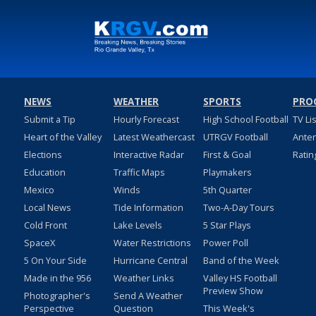
NEWS
WEATHER
SPORTS
PRO
Submit a Tip
Hourly Forecast
High School Football
TV Li
Heart of the Valley
Latest Weathercast
UTRGV Football
Ante
Elections
Interactive Radar
First & Goal
Ratin
Education
Traffic Maps
Playmakers
Mexico
Winds
5th Quarter
Local News
Tide Information
Two-A-Day Tours
Cold Front
Lake Levels
5 Star Plays
SpaceX
Water Restrictions
Power Poll
5 On Your Side
Hurricane Central
Band of the Week
Made in the 956
Weather Links
Valley HS Football
Preview Show
Photographer's
Send A Weather
Perspective
Question
This Week's