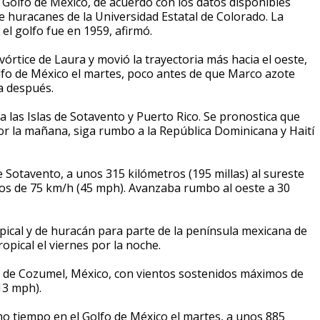
olfo de México, de acuerdo con los datos disponibles
de huracanes de la Universidad Estatal de Colorado. La
el golfo fue en 1959, afirmó.
vórtice de Laura y movió la trayectoria más hacia el oeste,
lfo de México el martes, poco antes de que Marco azote
a después.
a las Islas de Sotavento y Puerto Rico. Se pronostica que
or la mañana, siga rumbo a la República Dominicana y Haití
de Sotavento, a unos 315 kilómetros (195 millas) al sureste
mos de 75 km/h (45 mph). Avanzaba rumbo al oeste a 30
ical y de huracán para parte de la península mexicana de
opical el viernes por la noche.
te de Cozumel, México, con vientos sostenidos máximos de
13 mph).
mo tiempo en el Golfo de México el martes, a unos 885