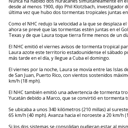
Nunca ha habido dos huracanes simultáneamente en el G
desde al menos 1900, dijo Phil Klotzbach, investigador 
última vez que hubo dos tormentas tropicales juntas en 
Como el NHC redujo la velocidad a la que se desplaza el 
ahora se prevé que las tormentas estén juntas en el Go
Texas y de que Laura toque tierra firme menos de un dí
El NHC emitió el viernes avisos de tormenta tropical par
Laura azote este territorio estadounidense el sábado p
más tarde en el día, y llegue a Cuba el domingo.
El viernes por la noche, Laura se movía entre las Islas 
de San Juan, Puerto Rico, con vientos sostenidos máxi
km/h (18 mph).
El NHC también emitió una advertencia de tormenta trop
Yucatán debido a Marco, que se convirtió en tormenta tr
Se ubicaba a unos 340 kilómetros (210 millas) al sures
65 km/h (40 mph). Avanza hacia el noroeste a 20 km/h (
Si los dos sistemas se consolidan pudieran estar al mis