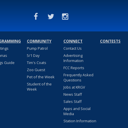
GRAMMING
COMMUNITY
CONNECT
CONTESTS
stings
Pump Patrol
Contact Us
nnas
5/1 Day
Advertising
Information
gs Guide
Tim's Coats
FCC Reports
Zoo Guest
Frequently Asked
Pet of the Week
Questions
Student of the
Jobs at KRGV
Week
News Staff
Sales Staff
Apps and Social
Media
Station Information