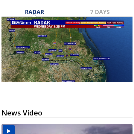
RADAR
7 DAYS
News Video