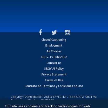
Closed Captioning
Employment
Ad Choices
KRGV-TV Public File
Contact Us
KRGV AI Policy
Privacy Statement
Terms of Use
Contrato de Terminos y Coniciones de Uso
Copyright
2026
MOBILE VIDEO TAPES, INC. (dba KRGV), 900 East
Expressway, Weslaco, TX 78596.
Our site uses cookies and tracking technologies for web
All Rights Reserved. Powered by:
Ruby Shore Software