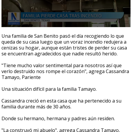
0
seconds
Una familia de San Benito pasó el día recogiendo lo que
of
queda de su casa luego que un voraz incendio redujera a
2
cenizas su hogar, aunque están tristes de perder su casa
minutes,
14
se encuentran agradecidos que nadie resultó herido.
seconds
"Tiene mucho valor sentimental para nosotros así que
verlo destruido nos rompe el corazón", agrega Cassandra
Tamayo, Pariente
Una situación difícil para la familia Tamayo.
Cassandra creció en esta casa que ha pertenecido a su
familia durante más de 30 años.
Donde su hermano, hermana y padres aún residen.
"La construyó mi abuelo", agrega Cassandra Tamayo,