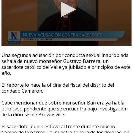
0
seconds
Una segunda acusación por conducta sexual inapropiada
of
señala de nuevo monseñor Gustavo Barrera, un
44
sacerdote católico del Valle ya jubilado a principios de este
seconds
año.
El reporte lo hace la oficina del fiscal del distrito del
condado Cameron.
Cabe mencionar que sobre monseñor Barrera ya había
otro caso pendiente que se encuentra bajo investigación
de la diócesis de Brownsville.
El sacerdote, quien estuvo al frente durante mucho
tiempo de la parroquia 'nuestra señora de los dolores' en