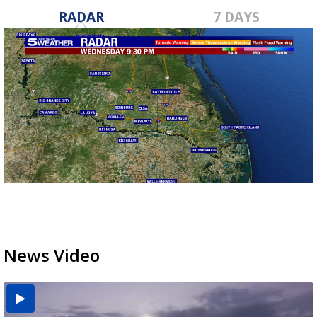
RADAR
7 DAYS
News Video