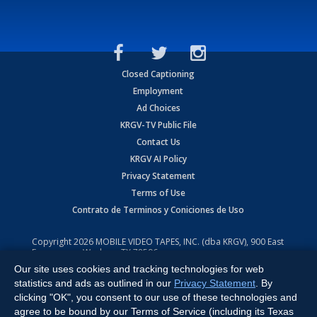
Closed Captioning
Employment
Ad Choices
KRGV-TV Public File
Contact Us
KRGV AI Policy
Privacy Statement
Terms of Use
Contrato de Terminos y Coniciones de Uso
Copyright
2026
MOBILE VIDEO TAPES, INC. (dba KRGV), 900 East
Expressway, Weslaco, TX 78596.
Our site uses cookies and tracking technologies for web
All Rights Reserved. Powered by:
Ruby Shore Software
statistics and ads as outlined in our
Privacy Statement
. By
clicking "OK", you consent to our use of these technologies and
agree to be bound by our Terms of Service (including its Texas