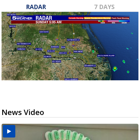
RADAR
7 DAYS
News Video