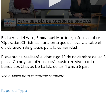
0
seconds
En La Voz del Valle, Emmanuel Martínez, informa sobre
of
'Operation Christmas', una cena que se llevara a cabo el
3
día de acción de gracias para la comunidad.
minutes,
43
seconds
El evento se realizará el domingo 19 de noviembre de las 3
p.m. a 7 p.m. y también incluirá música en vivo por la
banda Los Chavos De La Isla de las 4 p.m. a 6 p.m.
Vea el video para el informe completo.
Report a Typo