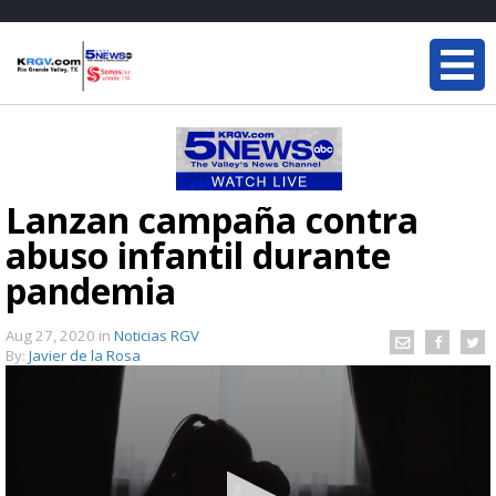
Lanzan campaña contra
abuso infantil durante
pandemia
Aug 27, 2020
in
Noticias RGV
By:
Javier de la Rosa