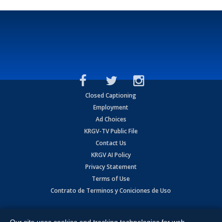
Closed Captioning
Employment
Ad Choices
KRGV-TV Public File
Contact Us
KRGV AI Policy
Privacy Statement
Terms of Use
Contrato de Terminos y Coniciones de Uso
Copyright
2026
MOBILE VIDEO TAPES, INC. (dba KRGV), 900 East
Expressway, Weslaco, TX 78596.