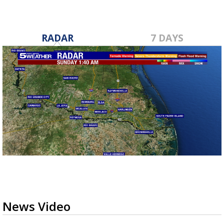
RADAR
7 DAYS
News Video