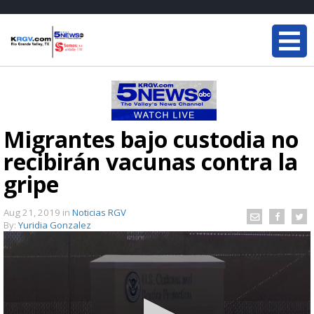
Migrantes bajo custodia no
recibirán vacunas contra la
gripe
Aug 21, 2019
in
Noticias RGV
By:
Yuridia Gonzalez