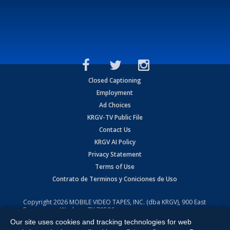
Closed Captioning
Employment
Ad Choices
KRGV-TV Public File
Contact Us
KRGV AI Policy
Privacy Statement
Terms of Use
Contrato de Terminos y Coniciones de Uso
Copyright
2026
MOBILE VIDEO TAPES, INC. (dba KRGV), 900 East
Expressway, Weslaco, TX 78596.
Our site uses cookies and tracking technologies for web
All Rights Reserved. Powered by:
Ruby Shore Software