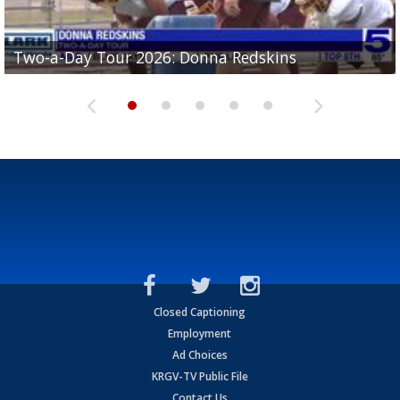
Two-a-Day Tour 2026: Brownsville St. Joseph
Two-a-Day Tour 2026: Donna Redskins
Two-a-Day Tour 2026: Brownsville Pace Vikings
Two-a-Day Tour 2026: La Joya Coyotes
Two-a-Day Tour 2026: Rio Hondo Bobcats
Bloodhounds
Closed Captioning
Employment
Ad Choices
KRGV-TV Public File
Contact Us