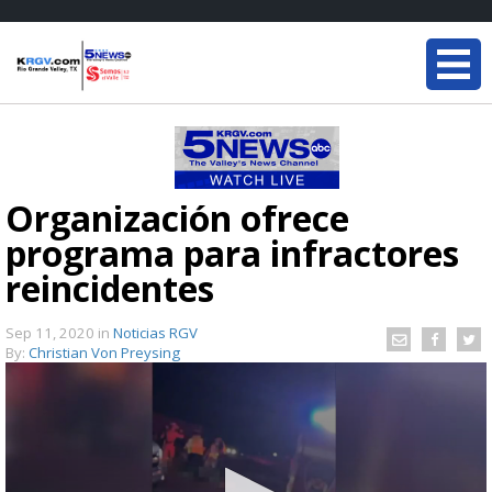
Organización ofrece
programa para infractores
reincidentes
Sep 11, 2020
in
Noticias RGV
By:
Christian Von Preysing