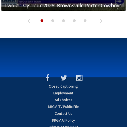
Two-a-Day Tour 2026: Brownsville Porter Cowboys
Two-a-Day Tour 2026: Brownsville Lopez Lobos
Two-a-Day Tour 2026: Mercedes Tigers
Two-a-Day Tour 2026: Progreso Red Ants
Two-a-Day Tour 2026: Donna Redskins
Closed Captioning
Employment
Ad Choices
KRGV-TV Public File
Contact Us
KRGV AI Policy