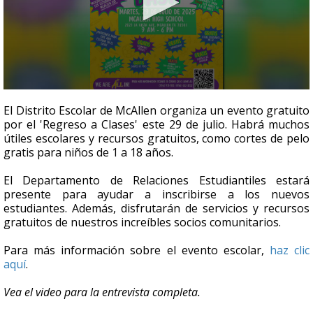
0
seconds
El Distrito Escolar de McAllen organiza un evento gratuito
of
por el 'Regreso a Clases' este 29 de julio. Habrá muchos
4
útiles escolares y recursos gratuitos, como cortes de pelo
minutes,
16
gratis para niños de 1 a 18 años.
seconds
El Departamento de Relaciones Estudiantiles estará
presente para ayudar a inscribirse a los nuevos
estudiantes. Además, disfrutarán de servicios y recursos
gratuitos de nuestros increíbles socios comunitarios.
Para más información sobre el evento escolar,
haz clic
aquí
.
Vea el video para la entrevista completa.