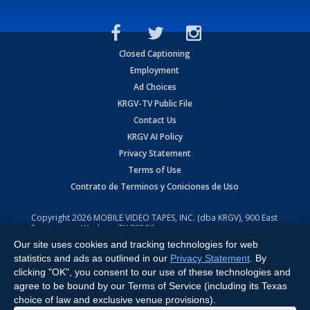
Closed Captioning
Employment
Ad Choices
KRGV-TV Public File
Contact Us
KRGV AI Policy
Privacy Statement
Terms of Use
Contrato de Terminos y Coniciones de Uso
Copyright
2026
MOBILE VIDEO TAPES, INC. (dba KRGV), 900 East
Expressway, Weslaco, TX 78596.
Our site uses cookies and tracking technologies for web
All Rights Reserved. Powered by:
Ruby Shore Software
statistics and ads as outlined in our
Privacy Statement
. By
clicking "OK", you consent to our use of these technologies and
agree to be bound by our Terms of Service (including its Texas
choice of law and exclusive venue provisions).