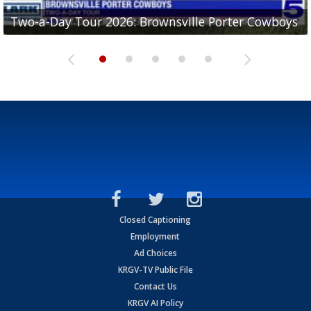
Two-a-Day Tour 2026: Brownsville Porter Cowboys
Two-a-Day Tour 2026: Brownsville Lopez Lobos
Two-a-Day Tour 2026: Mercedes Tigers
Two-a-Day Tour 2026: Progreso Red Ants
Two-a-Day Tour 2026: Donna Redskins
Closed Captioning
Employment
Ad Choices
KRGV-TV Public File
Contact Us
KRGV AI Policy