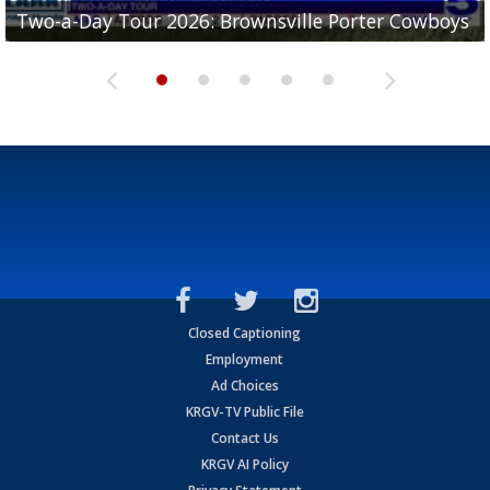
Two-a-Day Tour 2026: Brownsville Porter Cowboys
Two-a-Day Tour 2026: Brownsville Lopez Lobos
Two-a-Day Tour 2026: Mercedes Tigers
Two-a-Day Tour 2026: Progreso Red Ants
Two-a-Day Tour 2026: Donna Redskins
Closed Captioning
Employment
Ad Choices
KRGV-TV Public File
Contact Us
KRGV AI Policy