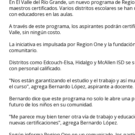
En El Valle del Río Grande, un nuevo programa de Regi
of
maestros certificados. Varios distritos escolares se han 
1
con educadores en las aulas.
minute,
46
seconds
Volume
A través de este programa, los aspirantes podrán certi
90%
Valle, sin ningún costo.
La iniciativa es impulsada por Region One y la fundación
comunitario.
Distritos como Edcouch-Elsa, Hidalgo y McAllen ISD se s
con personal calificado.
"Nos están garantizando el estudio y el trabajo y así 
el curso", agrega Bernardo López, aspirante a docente.
Bernardo dice que este programa no solo le abre una pu
futuro de los niños en su comunidad.
"Me parece muy bien tener otra vía de trabajo y educaci
nuevas certificaciones", agrega Bernardo López.
Según informa Region One en un comunicado, los partic