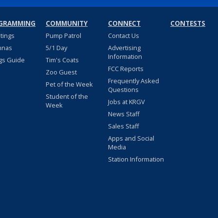
GRAMMING
COMMUNITY
CONNECT
CONTESTS
stings
Pump Patrol
Contact Us
nnas
5/1 Day
Advertising
Information
gs Guide
Tim's Coats
FCC Reports
Zoo Guest
Frequently Asked
Pet of the Week
Questions
Student of the
Jobs at KRGV
Week
News Staff
Sales Staff
Apps and Social
Media
Station Information