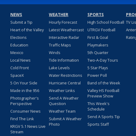
NEWS
WEATHER
SPORTS
PRO
Submit a Tip
Hourly Forecast
High School Football
TV Li
Heart of the Valley
Latest Weathercast
UTRGV Football
Ante
Elections
Interactive Radar
First & Goal
Ratin
Education
Traffic Maps
Playmakers
Mexico
Winds
5th Quarter
Local News
Tide Information
Two-A-Day Tours
Cold Front
Lake Levels
5 Star Plays
SpaceX
Water Restrictions
Power Poll
5 On Your Side
Hurricane Central
Band of the Week
Made in the 956
Weather Links
Valley HS Football
Preview Show
Photographer's
Send A Weather
Perspective
Question
This Week's
Schedule
Consumer News
Weather Team
Send A Sports Tip
Find The Link
Submit A Weather
Photo
Sports Staff
KRGV 5.1 News Live
Stream