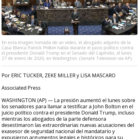
En esta imagen tomada de un video, el abogado adjunto de la
Casa Blanca Patrick Philbin habla durante el juicio político contra
el presidente Donald Trump en el Senado del Capitolio, el lunes
27 de enero de 2020, en Washington. (Senate Television via AP)
Por ERIC TUCKER, ZEKE MILLER y LISA MASCARO
Associated Press
WASHINGTON (AP) — La presión aumentó el lunes sobre
los senadores para llamar a testificar a John Bolton en el
juicio político contra el presidente Donald Trump, incluso
mientras los abogados de la parte defensora
desestimaron las extraordinarias nuevas acusaciones del
exasesor de seguridad nacional del mandatario y
expusieron argumentos legales e históricos para su