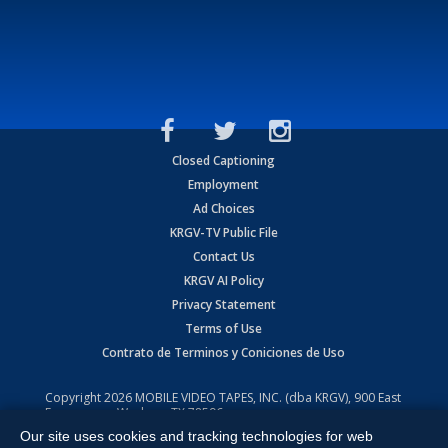
Closed Captioning
Employment
Ad Choices
KRGV-TV Public File
Contact Us
KRGV AI Policy
Privacy Statement
Terms of Use
Contrato de Terminos y Coniciones de Uso
Copyright
2026
MOBILE VIDEO TAPES, INC. (dba KRGV), 900 East
Expressway, Weslaco, TX 78596.
Our site uses cookies and tracking technologies for web
All Rights Reserved. Powered by:
Ruby Shore Software