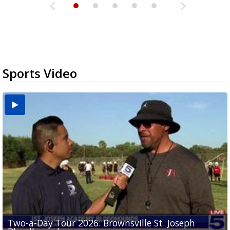
Sports Video
Two-a-Day Tour 2026: Brownsville St. Joseph
Two-a-Day Tour 2026: St. Joseph Academy
Sit-down interview with UTRGV wide receiver