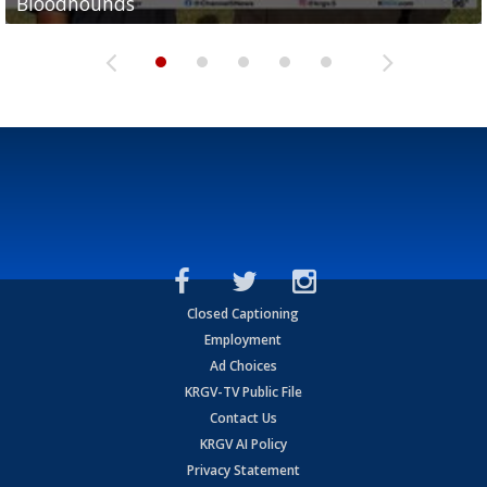
Bloodhounds
Bloodhounds
Two-a-Day Tour 2026: Sharyland Rattlers
Tavian Cord
Two-a-Day Tour 2026: Raymondville Bearkats
Closed Captioning
Employment
Ad Choices
KRGV-TV Public File
Contact Us
KRGV AI Policy
Privacy Statement