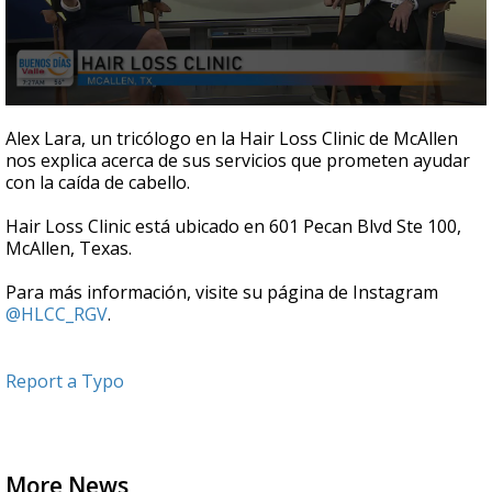
0
seconds
Alex Lara, un tricólogo en la Hair Loss Clinic de McAllen
of
nos explica acerca de sus servicios que prometen ayudar
8
con la caída de cabello.
minutes,
33
seconds
Hair Loss Clinic está ubicado en 601 Pecan Blvd Ste 100,
McAllen, Texas.
Para más información, visite su página de Instagram
@HLCC_RGV
.
Report a Typo
More News