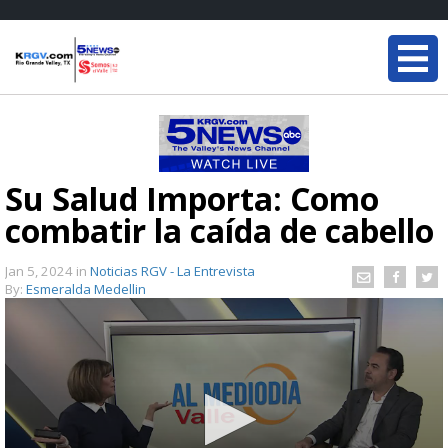
Su Salud Importa: Como
combatir la caída de cabello
Jan 5, 2024
in
Noticias RGV - La Entrevista
By:
Esmeralda Medellin