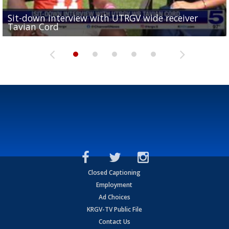
Sit-down interview with UTRGV wide receiver
UTRGV football ranks fourth in SLC preseason poll
Tavian Cord
Two-a-Day Tour 2026: Raymondville Bearkats
Two-a-Day Tour 2026: Port Isabel Tarpons
and receiving votes in...
Two-a-Day Tour 2026: Santa Rosa Warriors
Closed Captioning
Employment
Ad Choices
KRGV-TV Public File
Contact Us