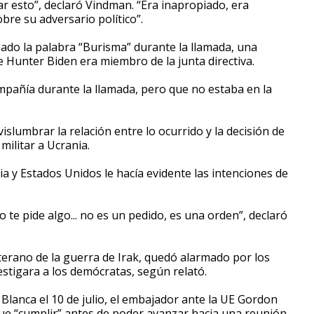
r esto”, declaró Vindman. “Era inapropiado, era
bre su adversario político”.
do la palabra “Burisma” durante la llamada, una
 Hunter Biden era miembro de la junta directiva.
pañía durante la llamada, pero que no estaba en la
lumbrar la relación entre lo ocurrido y la decisión de
militar a Ucrania.
a y Estados Unidos le hacía evidente las intenciones de
te pide algo... no es un pedido, es una orden”, declaró
erano de la guerra de Irak, quedó alarmado por los
stigara a los demócratas, según relató.
lanca el 10 de julio, el embajador ante la UE Gordon
que “cumplir” antes de poder avanzar hacia una reunión