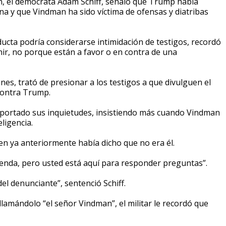
ión, el demócrata Adam Schiff, señaló que Trump había
na y que Vindman ha sido víctima de ofensas y diatribas
ducta podría considerarse intimidación de testigos, recordó
nir, no porque están a favor o en contra de una
es, trató de presionar a los testigos a que divulguen el
contra Trump.
eportado sus inquietudes, insistiendo más cuando Vindman
ligencia.
en ya anteriormente había dicho que no era él.
ienda, pero usted está aquí para responder preguntas”.
el denunciante”, sentenció Schiff.
amándolo “el señor Vindman”, el militar le recordó que