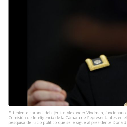
El teniente coronel del ejército Alexander Vindman, funcionario
Comisión de Inteligencia de la Cámara de Representantes en e
pesquisa de juicio político que se le sigue al presidente Dona