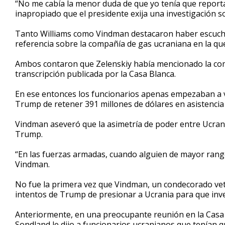
“No me cabía la menor duda de que yo tenía que reporta
inapropiado que el presidente exija una investigación so
Tanto Williams como Vindman destacaron haber escucha
referencia sobre la compañía de gas ucraniana en la que
Ambos contaron que Zelenskiy había mencionado la com
transcripción publicada por la Casa Blanca.
En ese entonces los funcionarios apenas empezaban a vis
Trump de retener 391 millones de dólares en asistencia 
Vindman aseveró que la asimetría de poder entre Ucrani
Trump.
“En las fuerzas armadas, cuando alguien de mayor rango 
Vindman.
No fue la primera vez que Vindman, un condecorado vet
intentos de Trump de presionar a Ucrania para que inve
Anteriormente, en una preocupante reunión en la Casa B
Sondland le dijo a funcionarios ucranianos que tenían 