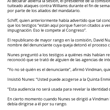
Al declarar abierta la sesión, el presidente de la comis
tuiteado ataques contra Williams durante el fin de sema
por parte de los aliados del mandatario.
Schiff, quien anteriormente había advertido que tal con
que los testigos “están aquí porque fueron citados a ve
impugnación. Eso le compete al Congreso”.
El republicano de mayor rango en la comisión, David Nun
nombre del denunciante cuya queja detonó el proceso 
Nunes preguntó a los testigos a quiénes más habían r
reconoció que se trató de alguien de las agencias de inte
“Yo no sé quién es el denunciante”, afirmó Vindman, qui
Insistió Nunes: “Usted puede acogerse a la Quinta Enm
“Esta audiencia no será usada para revelar la identidad d
En cierto momento cuando Nunes se dirigió a Vindman ll
debía dirigirse a él por su rango.