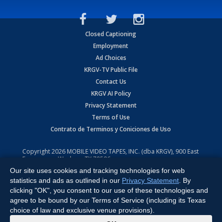
Closed Captioning
Employment
Ad Choices
KRGV-TV Public File
Contact Us
KRGV AI Policy
Privacy Statement
Terms of Use
Contrato de Terminos y Coniciones de Uso
Copyright
2026
MOBILE VIDEO TAPES, INC. (dba KRGV), 900 East
Expressway, Weslaco, TX 78596.
Our site uses cookies and tracking technologies for web
All Rights Reserved. Powered by:
Ruby Shore Software
statistics and ads as outlined in our
Privacy Statement
. By
clicking "OK", you consent to our use of these technologies and
agree to be bound by our Terms of Service (including its Texas
choice of law and exclusive venue provisions).