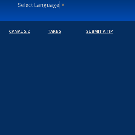
Select Language
▼
CANAL 5.2
TAKE 5
SUBMIT A TIP