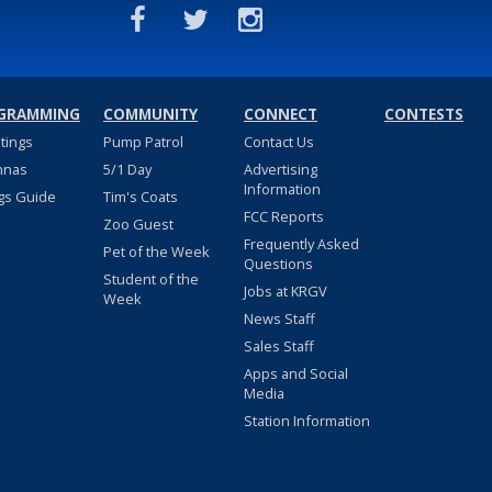
GRAMMING
COMMUNITY
CONNECT
CONTESTS
stings
Pump Patrol
Contact Us
nnas
5/1 Day
Advertising
Information
gs Guide
Tim's Coats
FCC Reports
Zoo Guest
Frequently Asked
Pet of the Week
Questions
Student of the
Jobs at KRGV
Week
News Staff
Sales Staff
Apps and Social
Media
Station Information