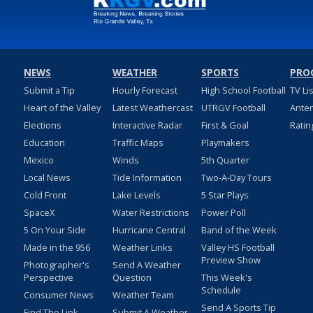
NEWS
WEATHER
SPORTS
PRO
Submit a Tip
Hourly Forecast
High School Football
TV Li
Heart of the Valley
Latest Weathercast
UTRGV Football
Ante
Elections
Interactive Radar
First & Goal
Ratin
Education
Traffic Maps
Playmakers
Mexico
Winds
5th Quarter
Local News
Tide Information
Two-A-Day Tours
Cold Front
Lake Levels
5 Star Plays
SpaceX
Water Restrictions
Power Poll
5 On Your Side
Hurricane Central
Band of the Week
Made in the 956
Weather Links
Valley HS Football
Preview Show
Photographer's
Send A Weather
Perspective
Question
This Week's
Schedule
Consumer News
Weather Team
Send A Sports Tip
Find The Link
Submit A Weather