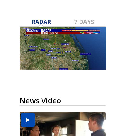
RADAR
7 DAYS
News Video