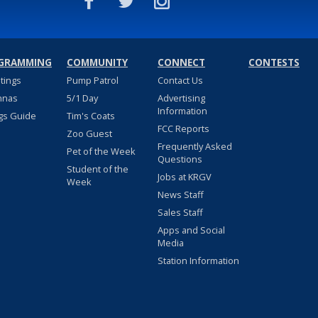
GRAMMING
COMMUNITY
CONNECT
CONTESTS
stings
Pump Patrol
Contact Us
nnas
5/1 Day
Advertising
Information
gs Guide
Tim's Coats
FCC Reports
Zoo Guest
Frequently Asked
Pet of the Week
Questions
Student of the
Jobs at KRGV
Week
News Staff
Sales Staff
Apps and Social
Media
Station Information