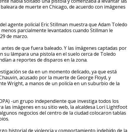
te había soltado una pistola y comenzaba a levantar las
 baleara de muerte en Chicago, de acuerdo con imágenes
el agente policial Eric Stillman muestra que Adam Toledo
l menos parcialmente levantados cuando Stillman le
l 29 de marzo.
a antes de que fuera baleado. Y las imágenes captadas por
n su lámpara una pistola en el suelo cerca de Toledo
ondían a reportes de disparos en la zona.
vestigación se da en un momento delicado, ya que está
k Chauvin, acusado por la muerte de George Floyd, y
te Wright, a manos de un policía en un suburbio de la
 (COPA) -un grupo independiente que investiga todos los
ra las imágenes en su sitio web, la alcaldesa Lori Lightfoot
algunos negocios del centro de la ciudad colocaron tablas
bios.
go historial de violencia y comportamiento indebido de la