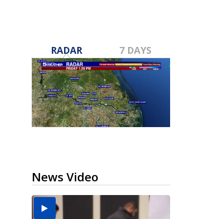
RADAR
7 DAYS
News Video