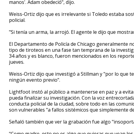
manos'. Adam obedeció", dijo.
Weiss-Ortiz dijo que es irrelevante si Toledo estaba so
policial.
"Si tenía un arma, la arrojó. El agente le dijo que mostra
El Departamento de Policía de Chicago generalmente no
tipo de tiroteos en una fase tan temprana de la investig
34 años y es blanco, fueron mencionados en los reportes 
jueves.
Weiss-Ortiz dijo que investigó a Stillman y "por lo que 
ningún evento previo".
Lightfoot instó al público a mantenerse en paz y a evitar 
pueda finalizar su investigación. Con la voz entrecortada, 
conducta policial de la ciudad, sobre todo en las comun
son vulnerables "a fallos sistémicos que simplemente 
Señaló también que ver la grabación fue algo "insoport
"Como madre, esto no es algo que quieras que vean los 