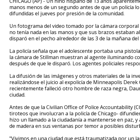
CHICAGO (AP) - Un niño hispano de 13 años aparentemen
manos menos de un segundo antes de que un policía lo
difundidas el jueves por presión de la comunidad.
Un fotograma del video tomado por la cámara corporal d
no tenía nada en las manos y que sus brazos estaban a
disparó en el pecho alrededor de las 3 de la mañana de
La policía señala que el adolescente portaba una pistol
la cámara de Stillman muestran al agente iluminando co
después de que le disparó. Los agentes policiales resp
La difusión de las imágenes y otros materiales de la in
realizándose el juicio al expolicía de Minneapolis Dere
recientemente falleció otro hombre de raza negra, Daun
ciudad.
Antes de que la Civilian Office of Police Accountability
tiroteos que involucran a la policía de Chicago- difundie
hizo un llamado a la ciudadanía a mantenerse en paz, y 
de madera en sus ventanas por temor a posibles distur
"Vivimos en una ciudad que está traumatizada por un lar