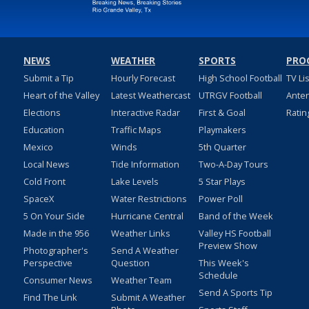
NEWS
WEATHER
SPORTS
PRO
Submit a Tip
Hourly Forecast
High School Football
TV Li
Heart of the Valley
Latest Weathercast
UTRGV Football
Ante
Elections
Interactive Radar
First & Goal
Ratin
Education
Traffic Maps
Playmakers
Mexico
Winds
5th Quarter
Local News
Tide Information
Two-A-Day Tours
Cold Front
Lake Levels
5 Star Plays
SpaceX
Water Restrictions
Power Poll
5 On Your Side
Hurricane Central
Band of the Week
Made in the 956
Weather Links
Valley HS Football
Preview Show
Photographer's
Send A Weather
Perspective
Question
This Week's
Schedule
Consumer News
Weather Team
Send A Sports Tip
Find The Link
Submit A Weather