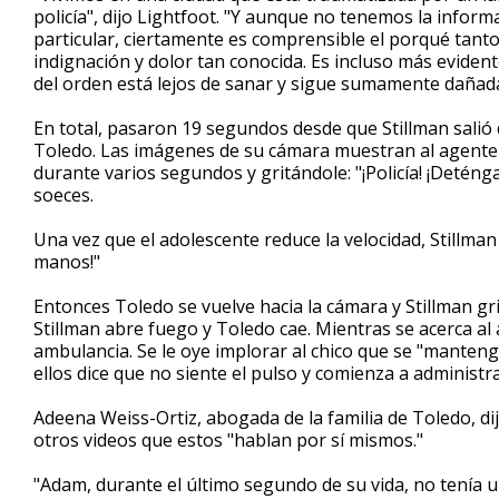
policía", dijo Lightfoot. "Y aunque no tenemos la informa
particular, ciertamente es comprensible el porqué tant
indignación y dolor tan conocida. Es incluso más eviden
del orden está lejos de sanar y sigue sumamente dañad
En total, pasaron 19 segundos desde que Stillman salió 
Toledo. Las imágenes de su cámara muestran al agente p
durante varios segundos y gritándole: "¡Policía! ¡Deté
soeces.
Una vez que el adolescente reduce la velocidad, Stillman
manos!"
Entonces Toledo se vuelve hacia la cámara y Stillman gri
Stillman abre fuego y Toledo cae. Mientras se acerca al
ambulancia. Se le oye implorar al chico que se "manten
ellos dice que no siente el pulso y comienza a adminis
Adeena Weiss-Ortiz, abogada de la familia de Toledo, dij
otros videos que estos "hablan por sí mismos."
"Adam, durante el último segundo de su vida, no tenía u