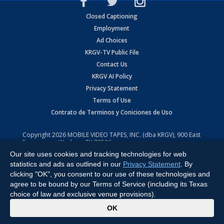
Closed Captioning
Employment
Ad Choices
KRGV-TV Public File
Contact Us
KRGV AI Policy
Privacy Statement
Terms of Use
Contrato de Terminos y Coniciones de Uso
Copyright
2026
MOBILE VIDEO TAPES, INC. (dba KRGV), 900 East
Expressway, Weslaco, TX 78596.
Our site uses cookies and tracking technologies for web
All Rights Reserved. Powered by:
Ruby Shore Software
statistics and ads as outlined in our
Privacy Statement
. By
clicking "OK", you consent to our use of these technologies and
agree to be bound by our Terms of Service (including its Texas
choice of law and exclusive venue provisions).
x
OK