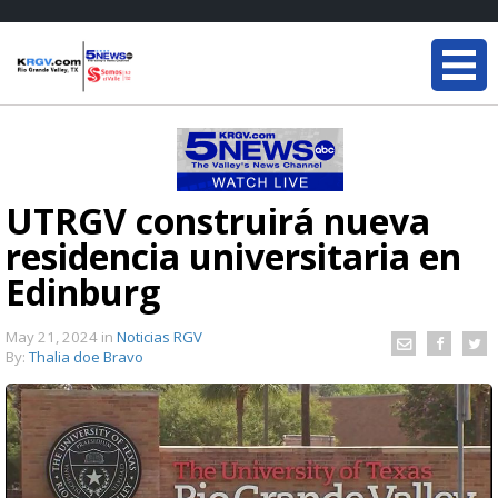
UTRGV construirá nueva
residencia universitaria en
Edinburg
May 21, 2024
in
Noticias RGV
By:
Thalia doe Bravo