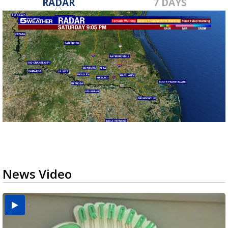
RADAR
7 DAYS
News Video