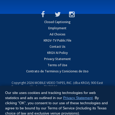
Closed Captioning
Employment
Ad Choices
KRGV-TV Public File
Contact Us
KRGV AI Policy
Privacy Statement
Terms of Use
Contrato de Terminos y Coniciones de Uso
Copyright
2026
MOBILE VIDEO TAPES, INC. (dba KRGV), 900 East
Expressway, Weslaco, TX 78596.
Our site uses cookies and tracking technologies for web
All Rights Reserved. Powered by:
Ruby Shore Software
statistics and ads as outlined in our
Privacy Statement
. By
clicking "OK", you consent to our use of these technologies and
agree to be bound by our Terms of Service (including its Texas
choice of law and exclusive venue provisions).