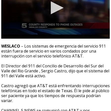
0
seconds
WESLACO
– Los sistemas de emergencia del servicio 911
of
están fuera de servicio en varios condados por una
1
interrupción con el servicio telefónico AT&T.
minute,
7
seconds
El Director del 911 del Concilio de Desarrollo del Sur del
Valle del Rio Grande , Sergio Castro, dijo que el sistema del
911 del Valle está activo.
Castro agregó que AT&T está enfrentando interrupciones
telefónicas en todo el estado de Texas. Él le pide al público
ser paciente ya que los tiempos de respuesta podrían
variar.
CHANNEL 5 NEWS se comunicó con AT&T y nos