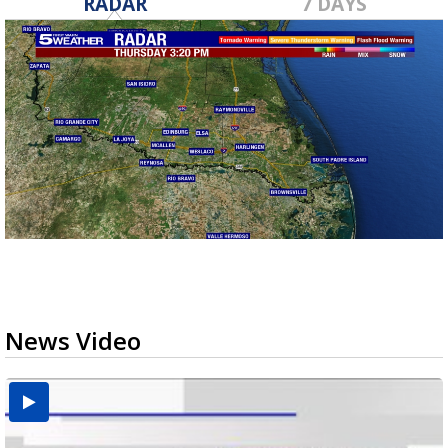
RADAR
7 DAYS
News Video