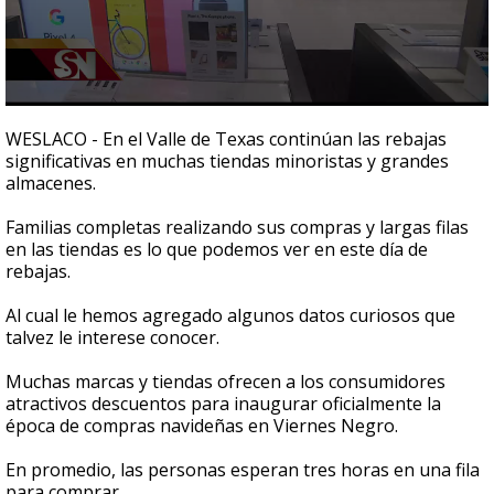
0
seconds
WESLACO - En el Valle de Texas continúan las rebajas
of
significativas en muchas tiendas minoristas y grandes
1
almacenes.
minute,
48
seconds
Familias completas realizando sus compras y largas filas
en las tiendas es lo que podemos ver en este día de
rebajas.
Al cual le hemos agregado algunos datos curiosos que
talvez le interese conocer.
Muchas marcas y tiendas ofrecen a los consumidores
atractivos descuentos para inaugurar oficialmente la
época de compras navideñas en Viernes Negro.
En promedio, las personas esperan tres horas en una fila
para comprar.