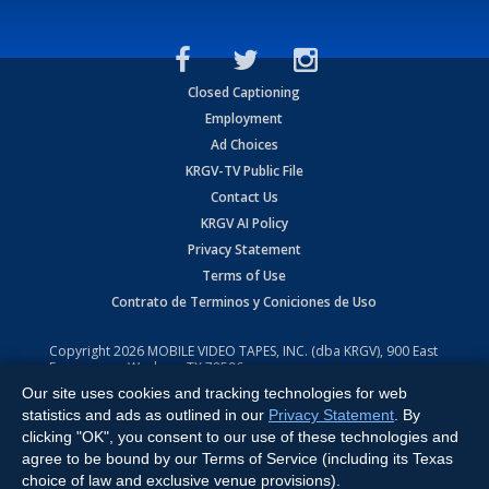
Closed Captioning
Employment
Ad Choices
KRGV-TV Public File
Contact Us
KRGV AI Policy
Privacy Statement
Terms of Use
Contrato de Terminos y Coniciones de Uso
Copyright
2026
MOBILE VIDEO TAPES, INC. (dba KRGV), 900 East
Expressway, Weslaco, TX 78596.
Our site uses cookies and tracking technologies for web
All Rights Reserved. Powered by:
Ruby Shore Software
statistics and ads as outlined in our
Privacy Statement
. By
clicking "OK", you consent to our use of these technologies and
agree to be bound by our Terms of Service (including its Texas
choice of law and exclusive venue provisions).