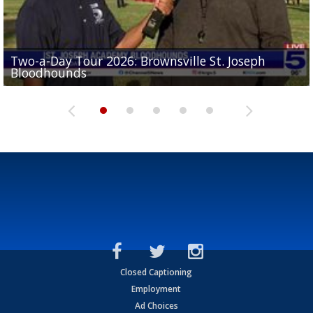
Two-a-Day Tour 2026: Brownsville St. Joseph
Two-a-Day Tour 2026: St. Joseph Academy
Sit-down interview with UTRGV wide receiver
Bloodhounds
Bloodhounds
Two-a-Day Tour 2026: Sharyland Rattlers
Tavian Cord
Two-a-Day Tour 2026: Raymondville Bearkats
Closed Captioning
Employment
Ad Choices