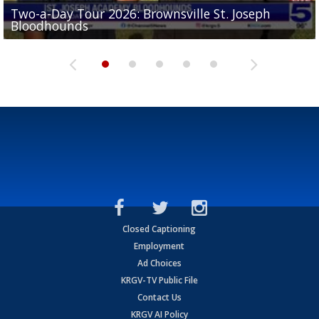
Two-a-Day Tour 2026: Brownsville St. Joseph
Two-a-Day Tour 2026: St. Joseph Academy
Sit-down interview with UTRGV wide receiver
Bloodhounds
Bloodhounds
Two-a-Day Tour 2026: Sharyland Rattlers
Tavian Cord
Two-a-Day Tour 2026: Raymondville Bearkats
Closed Captioning
Employment
Ad Choices
KRGV-TV Public File
Contact Us
KRGV AI Policy