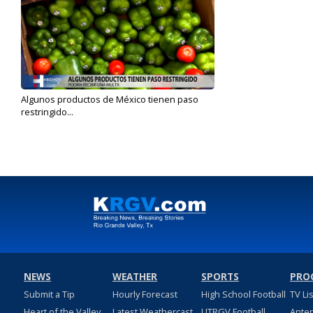
Algunos productos de México tienen paso
restringido...
Dec 9, 2022
NEWS
WEATHER
SPORTS
PRO
Submit a Tip
Hourly Forecast
High School Football
TV Li
Heart of the Valley
Latest Weathercast
UTRGV Football
Ante