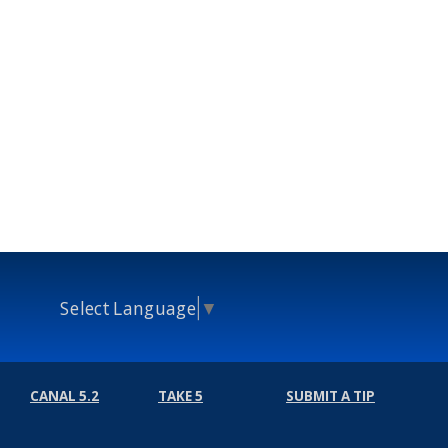
Select Language
▼
CANAL 5.2
TAKE 5
SUBMIT A TIP