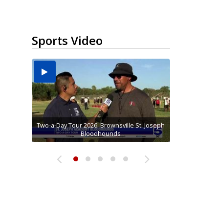
Sports Video
Two-a-Day Tour 2026: Brownsville St. Joseph
Two-a-Day Tour 2026: St. Joseph Academy
Sit-down interview with UTRGV wide
Two-a-Day Tour 2026: Raymondville Bearkats
Two-a-Day Tour 2026: Sharyland Rattlers
receiver Tavian Cord
Bloodhounds
Bloodhounds