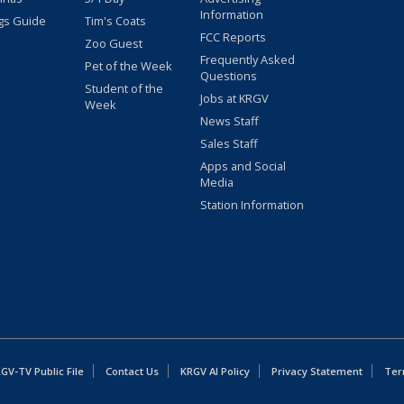
Information
gs Guide
Tim's Coats
FCC Reports
Zoo Guest
Frequently Asked
Pet of the Week
Questions
Student of the
Jobs at KRGV
Week
News Staff
Sales Staff
Apps and Social
Media
Station Information
GV-TV Public File
Contact Us
KRGV AI Policy
Privacy Statement
Ter