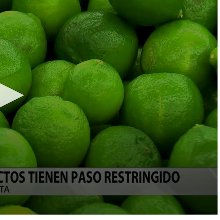
LOCAL NEWS
TIDE INFORMATION
TWO-A-DAY TOURS
STUDENT OF THE WEEK
COLD FRONT
LAKE LEVELS
5 STAR PLAYS
SPACEX
WATER RESTRICTIONS
POWER POLL
5 ON YOUR SIDE
HURRICANE CENTRAL
BAND OF THE WEEK
MADE IN THE 956
WEATHER LINKS
VALLEY HS FOOTBALL PREVIEW
SHOW
PHOTOGRAPHER'S PERSPECTIVE
SEND A WEATHER QUESTION
THIS WEEK'S SCHEDULE
CONSUMER NEWS
WEATHER TEAM
SEND A SPORTS TIP
FIND THE LINK
SUBMIT A WEATHER PHOTO
SPORTS STAFF
KRGV 5.1 NEWS LIVE STREAM