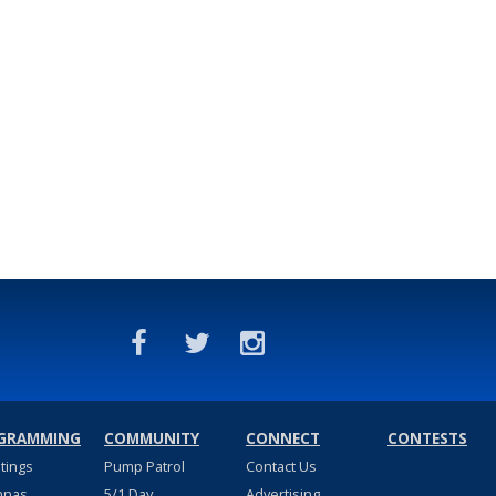
GRAMMING
COMMUNITY
CONNECT
CONTESTS
stings
Pump Patrol
Contact Us
nnas
5/1 Day
Advertising