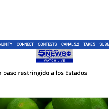
UNITY
CONNECT
CONTESTS
CANAL 5.2
TAKE 5
SUBM
PS
UR
AT
ND IN
SUBMIT A TIP
HOURLY FORECAST
HIGH SCHOOL FOOTBALL
PUMP PATROL
OL
 DON
ST
TRGV
ER...
..
OUGH
RN 5
COMES
G
paso restringido a los Estados
URE
HEART OF THE VALLEY
LATEST WEATHERCAST
UTRGV FOOTBALL
5/1 DAY
 TO
ES
LL
D...
L DOG
O
THE
,
ELECTIONS
INTERACTIVE RADAR
FIRST & GOAL
TIM'S COATS
EDUCATION
TRAFFIC MAPS
PLAYMAKERS
ZOO GUEST
MEXICO
WINDS
5TH QUARTER
PET OF THE WEEK