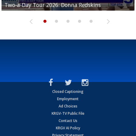
Two-a-Day Tour 2026: Donna Redskins
Two-a-Day Tour 2026: Brownsville Pace Vikings
Two-a-Day Tour 2026: La Joya Coyotes
Two-a-Day Tour 2026: Rio Hondo Bobcats
Bloodhounds
Closed Captioning
Employment
Ad Choices
KRGV-TV Public File
Contact Us
KRGV AI Policy
Privacy Statement