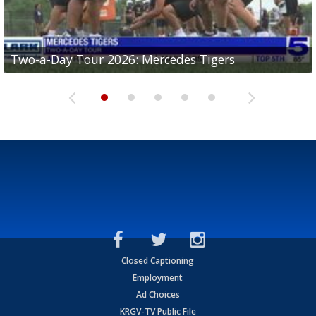
Two-a-Day Tour 2026: Mercedes Tigers
Two-a-Day Tour 2026: Progreso Red Ants
Two-a-Day Tour 2026: Donna Redskins
Two-a-Day Tour 2026: Brownsville Pace Vikings
Two-a-Day Tour 2026: La Joya Coyotes
Closed Captioning
Employment
Ad Choices
KRGV-TV Public File