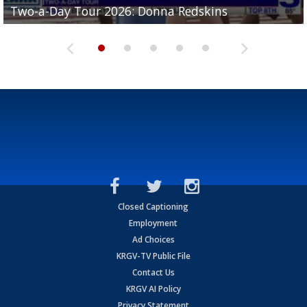
Two-a-Day Tour 2026: Donna Redskins
Two-a-Day Tour 2026: Brownsville Pace Vikings
Two-a-Day Tour 2026: La Joya Coyotes
Two-a-Day Tour 2026: Rio Hondo Bobcats
Bloodhounds
Closed Captioning
Employment
Ad Choices
KRGV-TV Public File
Contact Us
KRGV AI Policy
Privacy Statement