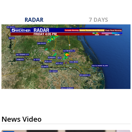
RADAR
7 DAYS
News Video