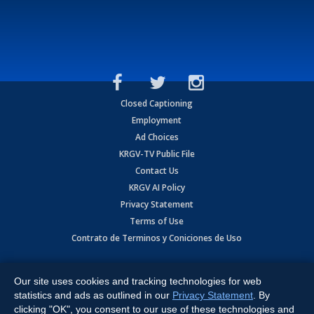
Closed Captioning
Employment
Ad Choices
KRGV-TV Public File
Contact Us
KRGV AI Policy
Privacy Statement
Terms of Use
Contrato de Terminos y Coniciones de Uso
Copyright
2026
MOBILE VIDEO TAPES, INC. (dba KRGV), 900 East
Expressway, Weslaco, TX 78596.
Our site uses cookies and tracking technologies for web
statistics and ads as outlined in our
Privacy Statement
. By
All Rights Reserved. Powered by:
Ruby Shore Software
clicking "OK", you consent to our use of these technologies and