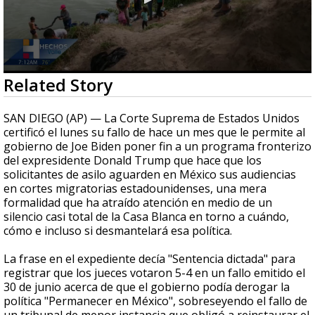
0
Related Story
seconds
of
3
SAN DIEGO (AP) — La Corte Suprema de Estados Unidos
minutes,
certificó el lunes su fallo de hace un mes que le permite al
3
gobierno de Joe Biden poner fin a un programa fronterizo
seconds
del expresidente Donald Trump que hace que los
solicitantes de asilo aguarden en México sus audiencias
en cortes migratorias estadounidenses, una mera
formalidad que ha atraído atención en medio de un
silencio casi total de la Casa Blanca en torno a cuándo,
cómo e incluso si desmantelará esa política.
La frase en el expediente decía "Sentencia dictada" para
registrar que los jueces votaron 5-4 en un fallo emitido el
30 de junio acerca de que el gobierno podía derogar la
política "Permanecer en México", sobreseyendo el fallo de