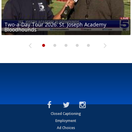
Two-a-Day Tour 2026: St. Joseph Academy
Sit-down interview with UTRGV wide receiver
Bloodhounds
Two-a-Day Tour 2026: Sharyland Rattlers
Tavian Cord
Two-a-Day Tour 2026: Raymondville Bearkats
Two-a-Day Tour 2026: Port Isabel Tarpons
Closed Captioning
Employment
Ad Choices