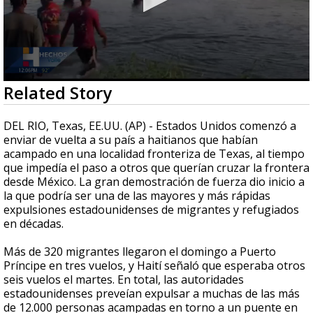
0
Related Story
seconds
of
1
DEL RIO, Texas, EE.UU. (AP) - Estados Unidos comenzó a
minute,
enviar de vuelta a su país a haitianos que habían
40
acampado en una localidad fronteriza de Texas, al tiempo
seconds
que impedía el paso a otros que querían cruzar la frontera
desde México. La gran demostración de fuerza dio inicio a
la que podría ser una de las mayores y más rápidas
expulsiones estadounidenses de migrantes y refugiados
en décadas.
Más de 320 migrantes llegaron el domingo a Puerto
Príncipe en tres vuelos, y Haití señaló que esperaba otros
seis vuelos el martes. En total, las autoridades
estadounidenses preveían expulsar a muchas de las más
de 12.000 personas acampadas en torno a un puente en