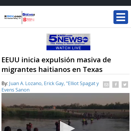
EEUU inicia expulsión masiva de
migrantes haitianos en Texas
By:
Juan A. Lozano, Erick Gay, "Elliot Spagat y
Evens Sanon