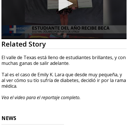
0
Related Story
seconds
of
2
El valle de Texas está lleno de estudiantes brillantes, y con
minutes,
muchas ganas de salir adelante.
13
seconds
Tal es el caso de Emily K. Lara que desde muy pequeña, y
al ver cómo su tío sufría de diabetes, decidió ir por la rama
médica.
Vea el video para el reportaje completo.
NEWS