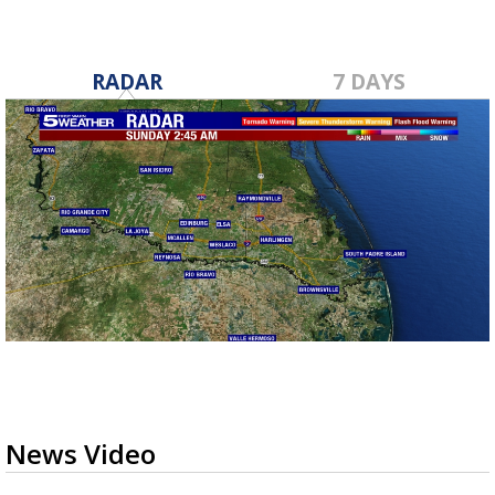
RADAR
7 DAYS
News Video