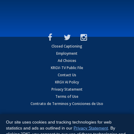
Closed Captioning
Employment
Ad Choices
KRGV-TV Public File
Contact Us
KRGV AI Policy
Privacy Statement
Terms of Use
Contrato de Terminos y Coniciones de Uso
Copyright
2026
MOBILE VIDEO TAPES, INC. (dba KRGV), 900 East
Expressway, Weslaco, TX 78596.
Our site uses cookies and tracking technologies for web
statistics and ads as outlined in our
Privacy Statement
. By
All Rights Reserved. Powered by:
Ruby Shore Software