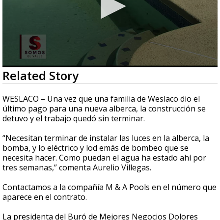
0
Related Story
seconds
of
2
WESLACO – Una vez que una familia de Weslaco dio el
minutes,
último pago para una nueva alberca, la construcción se
47
detuvo y el trabajo quedó sin terminar.
seconds
“Necesitan terminar de instalar las luces en la alberca, la
bomba, y lo eléctrico y lod emás de bombeo que se
necesita hacer. Como puedan el agua ha estado ahí por
tres semanas,” comenta Aurelio Villegas.
Contactamos a la compañía M & A Pools en el número que
aparece en el contrato.
La presidenta del Buró de Mejores Negocios Dolores