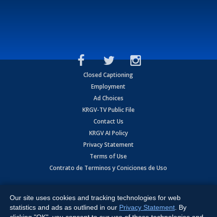
Closed Captioning
Employment
Ad Choices
KRGV-TV Public File
Contact Us
KRGV AI Policy
Privacy Statement
Terms of Use
Contrato de Terminos y Coniciones de Uso
Copyright
2026
MOBILE VIDEO TAPES, INC. (dba KRGV), 900 East
Expressway, Weslaco, TX 78596.
Our site uses cookies and tracking technologies for web
statistics and ads as outlined in our
Privacy Statement
. By
All Rights Reserved. Powered by:
Ruby Shore Software