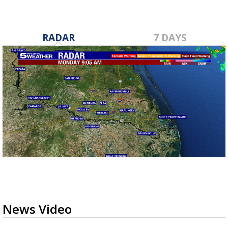
RADAR
7 DAYS
News Video