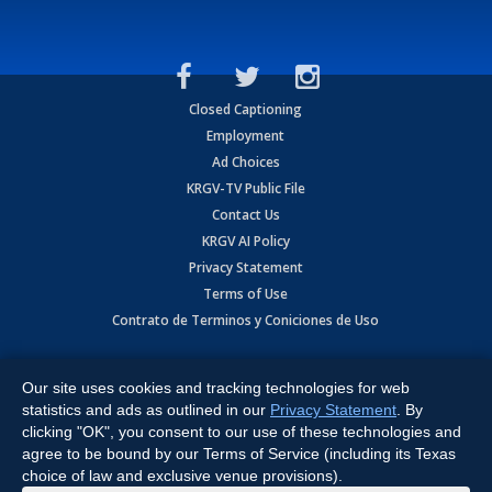
Closed Captioning
Employment
Ad Choices
KRGV-TV Public File
Contact Us
KRGV AI Policy
Privacy Statement
Terms of Use
Contrato de Terminos y Coniciones de Uso
Copyright
2026
MOBILE VIDEO TAPES, INC. (dba KRGV), 900 East
Expressway, Weslaco, TX 78596.
Our site uses cookies and tracking technologies for web
statistics and ads as outlined in our
Privacy Statement
. By
All Rights Reserved. Powered by:
Ruby Shore Software
clicking "OK", you consent to our use of these technologies and
agree to be bound by our Terms of Service (including its Texas
choice of law and exclusive venue provisions).