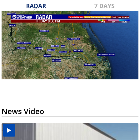
RADAR
7 DAYS
News Video