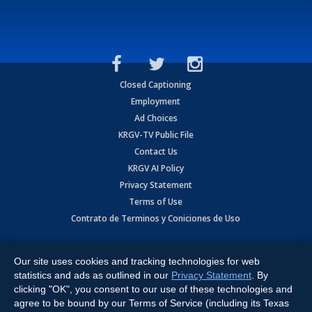
Closed Captioning
Employment
Ad Choices
KRGV-TV Public File
Contact Us
KRGV AI Policy
Privacy Statement
Terms of Use
Contrato de Terminos y Coniciones de Uso
Copyright
2026
MOBILE VIDEO TAPES, INC. (dba KRGV), 900 East
Expressway, Weslaco, TX 78596.
Our site uses cookies and tracking technologies for web
statistics and ads as outlined in our
Privacy Statement
. By
All Rights Reserved. Powered by:
Ruby Shore Software
clicking "OK", you consent to our use of these technologies and
agree to be bound by our Terms of Service (including its Texas